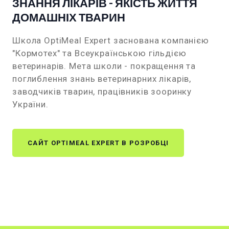
ЗНАННЯ ЛІКАРІВ - ЯКІСТЬ ЖИТТЯ
ДОМАШНІХ ТВАРИН
Школа OptiMeal Expert заснована компанією
"Кормотех" та Всеукраїнською гільдією
ветеринарів. Мета школи - покращення та
поглиблення знань ветеринарних лікарів,
заводчиків тварин, працівників зооринку
України.
САЙТ OPTIMEAL EXPERT В РОЗРОБЦІ